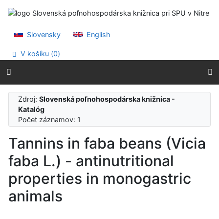
Prejsť na obsah
Prejsť na menu
Prehlásenie o webovej prístupnosti
Slovensky
English
V košíku (
0
)
Zdroj:
Slovenská poľnohospodárska knižnica -
Katalóg
Počet záznamov: 1
Tannins in faba beans (Vicia
faba L.) - antinutritional
properties in monogastric
animals