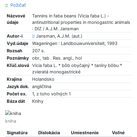
Požičať
Názvové
Tannins in faba beans (Vicia faba L.) -
údaje
antinutritional properties in monogastric animals
: DIZ / A.J.M. Jansman
Autor-i
Jansman, A.J.M. (aut.)
Vyd.údaje
Wageningen : Landbouwuniversiteit, 1993
Rozsah
207 s.
Poznámky
obr., tab . Res. angl., hol
Kľúč.slová
Vicia faba L. * bôb obyčajný * taníny bôbu *
zvieratá monogastrické
Krajina
Holandsko
Jazyk dok.
angličtina
Počet ex.
1, z toho voľných 1
Báza dát
Knihy
kniha
Signatúra
Dislokácia
Umiestnenie
Voľné