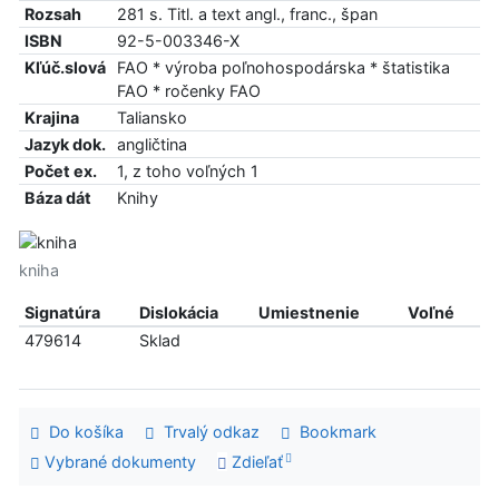
Rozsah
281 s. Titl. a text angl., franc., špan
ISBN
92-5-003346-X
Kľúč.slová
FAO * výroba poľnohospodárska * štatistika
FAO * ročenky FAO
Krajina
Taliansko
Jazyk dok.
angličtina
Počet ex.
1, z toho voľných 1
Báza dát
Knihy
kniha
Signatúra
Dislokácia
Umiestnenie
Voľné
479614
Sklad
Do košíka
Trvalý odkaz
Bookmark
Vybrané dokumenty
Zdieľať