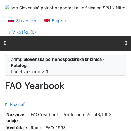
Prejsť na obsah
Prejsť na menu
Prehlásenie o webovej prístupnosti
Slovensky
English
V košíku (
0
)
Zdroj:
Slovenská poľnohospodárska knižnica -
Katalóg
Počet záznamov: 1
FAO Yearbook
Požičať
Názvové
FAO Yearbook ; Production. Vol. 46/1992
údaje
Vyd.údaje
Rome : FAO, 1993