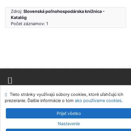
Zdroj:
Slovenská poľnohospodárska knižnica -
Katalóg
Počet záznamov: 1
Mapa stránok
Prístupnosť
Súkromie
Tieto stránky využívajú súbory cookies, ktoré uľahčujú ich
Modul OpenSearch
Napíšte nám
Nastavenie cookies
prezeranie. Ďalšie informácie o tom
ako používame cookies
.
Slovenská poľnohospodárska knižnica pri SPU v Nitre
Prijať všetko
©1993-2026
IPAC
v.4.8.63a
-
Cosmotron Slovakia, s.r.o.
Nastavenie