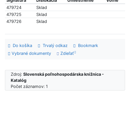
Signatúra
Dislokácia
Umiestnenie
Voľné
479724
Sklad
479725
Sklad
479726
Sklad
Do košíka
Trvalý odkaz
Bookmark
Vybrané dokumenty
Zdieľať
Zdroj:
Slovenská poľnohospodárska knižnica -
Katalóg
Počet záznamov: 1