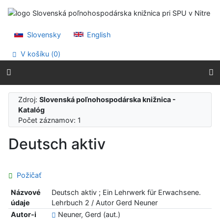
Prejsť na obsah
Prejsť na menu
Prehlásenie o webovej prístupnosti
Slovensky
English
V košíku (
0
)
Zdroj:
Slovenská poľnohospodárska knižnica -
Katalóg
Počet záznamov: 1
Deutsch aktiv
Požičať
Názvové
Deutsch aktiv ; Ein Lehrwerk für Erwachsene.
údaje
Lehrbuch 2 / Autor Gerd Neuner
Autor-i
Neuner, Gerd (aut.)