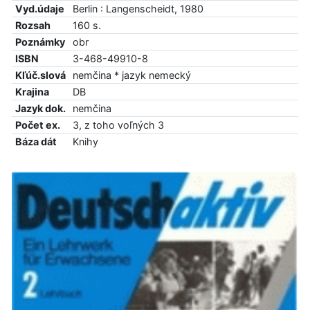
Vyd.údaje
Berlin : Langenscheidt, 1980
Rozsah
160 s.
Poznámky
obr
ISBN
3-468-49910-8
Kľúč.slová
nemčina * jazyk nemecký
Krajina
DB
Jazyk dok.
nemčina
Počet ex.
3, z toho voľných 3
Báza dát
Knihy