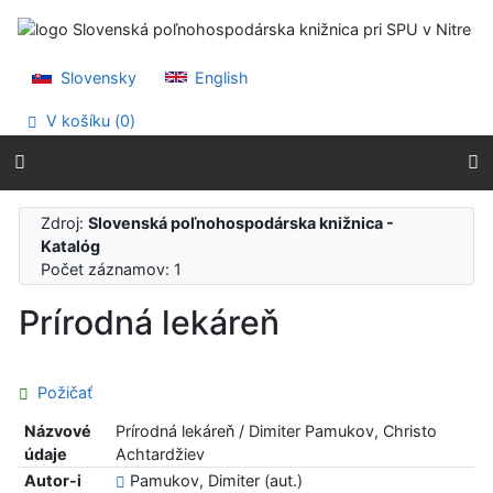
Prejsť na obsah
Prejsť na menu
Prehlásenie o webovej prístupnosti
Slovensky
English
V košíku (
0
)
Zdroj:
Slovenská poľnohospodárska knižnica -
Katalóg
Počet záznamov: 1
Prírodná lekáreň
Požičať
Názvové
Prírodná lekáreň / Dimiter Pamukov, Christo
údaje
Achtardžiev
Autor-i
Pamukov, Dimiter (aut.)