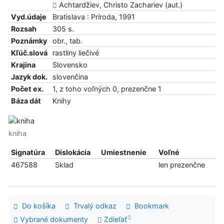
Achtardžiev, Christo Zachariev (aut.)
Vyd.údaje
Bratislava : Príroda, 1991
Rozsah
305 s.
Poznámky
obr., tab.
Kľúč.slová
rastliny liečivé
Krajina
Slovensko
Jazyk dok.
slovenčina
Počet ex.
1, z toho voľných 0, prezenčne 1
Báza dát
Knihy
kniha
Signatúra
Dislokácia
Umiestnenie
Voľné
467588
Sklad
len prezenčne
Do košíka
Trvalý odkaz
Bookmark
Vybrané dokumenty
Zdieľať