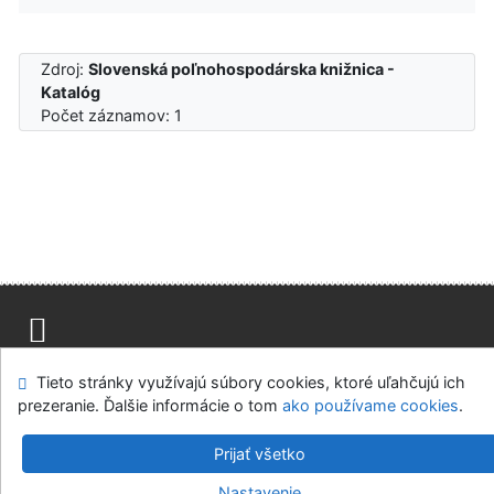
Zdroj:
Slovenská poľnohospodárska knižnica -
Katalóg
Počet záznamov: 1
Mapa stránok
Prístupnosť
Súkromie
Tieto stránky využívajú súbory cookies, ktoré uľahčujú ich
Modul OpenSearch
Napíšte nám
Nastavenie cookies
prezeranie. Ďalšie informácie o tom
ako používame cookies
.
Slovenská poľnohospodárska knižnica pri SPU v Nitre
Prijať všetko
©1993-2026
IPAC
v.4.8.63a
-
Cosmotron Slovakia, s.r.o.
Nastavenie