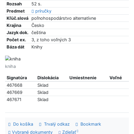
Rozsah
52 s.
Predmet
príručky
Kľúč.slová
poľnohospodárstvo alternatívne
Krajina
Česko
Jazyk dok.
čeština
Počet ex.
3, z toho voľných 3
Báza dát
Knihy
kniha
Signatúra
Dislokácia
Umiestnenie
Voľné
467668
Sklad
467669
Sklad
467671
Sklad
Do košíka
Trvalý odkaz
Bookmark
Vybrané dokumenty
Zdieľať