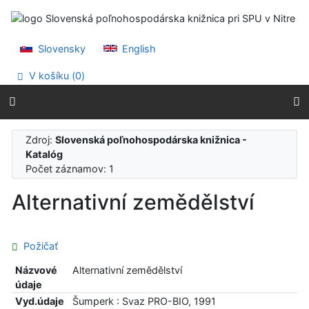
Prejsť na obsah
Prejsť na menu
Prehlásenie o webovej prístupnosti
Slovensky
English
V košíku (
0
)
Zdroj:
Slovenská poľnohospodárska knižnica -
Katalóg
Počet záznamov: 1
Alternativní zemědělství
Požičať
Názvové
Alternativní zemědělství
údaje
Vyd.údaje
Šumperk : Svaz PRO-BIO, 1991