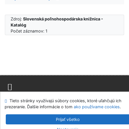
Zdroj:
Slovenská poľnohospodárska knižnica -
Katalóg
Počet záznamov: 1
Mapa stránok
Prístupnosť
Súkromie
Tieto stránky využívajú súbory cookies, ktoré uľahčujú ich
Modul OpenSearch
Napíšte nám
Nastavenie cookies
prezeranie. Ďalšie informácie o tom
ako používame cookies
.
Slovenská poľnohospodárska knižnica pri SPU v Nitre
Prijať všetko
©1993-2026
IPAC
v.4.8.63a
-
Cosmotron Slovakia, s.r.o.