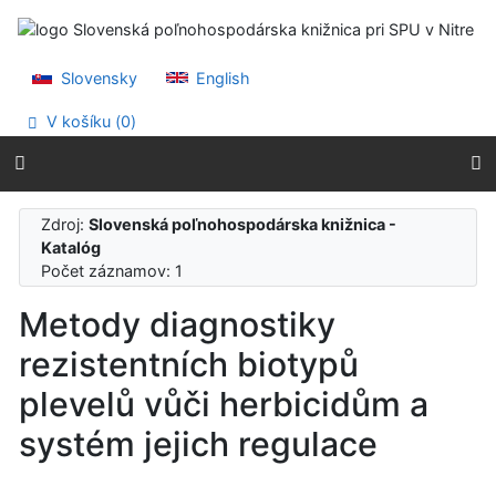
Prejsť na obsah
Prejsť na menu
Prehlásenie o webovej prístupnosti
Slovensky
English
V košíku (
0
)
Zdroj:
Slovenská poľnohospodárska knižnica -
Katalóg
Počet záznamov: 1
Metody diagnostiky
rezistentních biotypů
plevelů vůči herbicidům a
systém jejich regulace