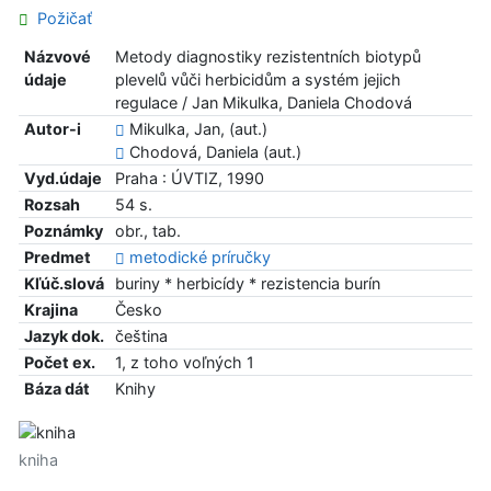
Požičať
Názvové
Metody diagnostiky rezistentních biotypů
údaje
plevelů vůči herbicidům a systém jejich
regulace / Jan Mikulka, Daniela Chodová
Autor-i
Mikulka, Jan, (aut.)
Chodová, Daniela (aut.)
Vyd.údaje
Praha : ÚVTIZ, 1990
Rozsah
54 s.
Poznámky
obr., tab.
Predmet
metodické príručky
Kľúč.slová
buriny * herbicídy * rezistencia burín
Krajina
Česko
Jazyk dok.
čeština
Počet ex.
1, z toho voľných 1
Báza dát
Knihy
kniha