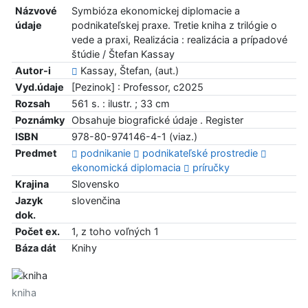
Názvové
Symbióza ekonomickej diplomacie a
údaje
podnikateľskej praxe. Tretie kniha z trilógie o
vede a praxi, Realizácia : realizácia a prípadové
štúdie / Štefan Kassay
Autor-i
Kassay, Štefan, (aut.)
Vyd.údaje
[Pezinok] : Professor, c2025
Rozsah
561 s. : ilustr. ; 33 cm
Poznámky
Obsahuje biografické údaje . Register
ISBN
978-80-974146-4-1 (viaz.)
Predmet
podnikanie
podnikateľské prostredie
ekonomická diplomacia
príručky
Krajina
Slovensko
Jazyk
slovenčina
dok.
Počet ex.
1, z toho voľných 1
Báza dát
Knihy
kniha