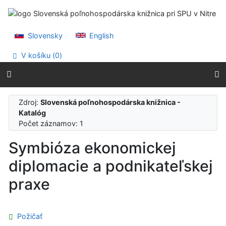
Prejsť na obsah
Prejsť na menu
Prehlásenie o webovej prístupnosti
Slovensky
English
V košíku (
0
)
Zdroj:
Slovenská poľnohospodárska knižnica -
Katalóg
Počet záznamov: 1
Symbióza ekonomickej
diplomacie a podnikateľskej
praxe
Požičať