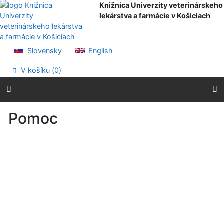
Prejsť na obsah
Knižnica Univerzity veterinárskeho
Prejsť na menu
lekárstva a farmácie v Košiciach
Prehlásenie o webovej prístupnosti
Slovensky
English
V košíku (
0
)
Pomoc