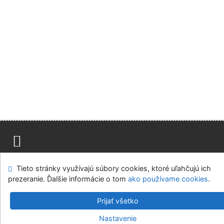
Advanced Rapid Library
Mapa stránok
Prístupnosť
Súkromie
Tieto stránky využívajú súbory cookies, ktoré uľahčujú ich
Modul OpenSearch
Napíšte nám
Nastavenie cookies
prezeranie. Ďalšie informácie o tom
ako používame cookies
.
Knižnica Univerzity veterinárskeho lekárstva a farmácie v
Prijať všetko
Košiciach
Nastavenie
©1993-2026
IPAC
-
Cosmotron Slovakia, s.r.o.