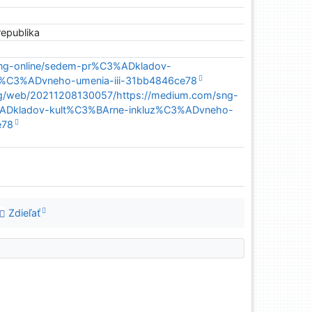
republika
sng-online/sedem-pr%C3%ADkladov-
z%C3%ADvneho-umenia-iii-31bb4846ce78
org/web/20211208130057/https://medium.com/sng-
%ADkladov-kult%C3%BArne-inkluz%C3%ADvneho-
e78
Zdieľať