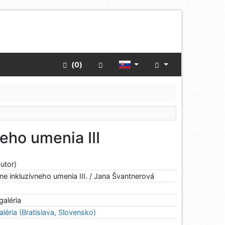
Rozšírené vyhľadávanie
 (
0
)
eho umenia III
utor)
ne inkluzívneho umenia III. / Jana Švantnerová
aléria
léria (Bratislava, Slovensko)