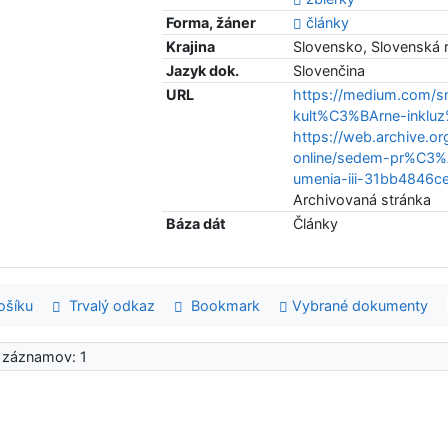
Forma, žáner
články
Krajina
Slovensko, Slovenská 
Jazyk dok.
Slovenčina
URL
https://medium.com/
kult%C3%BArne-inklu
https://web.archive.
online/sedem-pr%C3
umenia-iii-31bb4846c
Archivovaná stránka
Báza dát
Články
šíku
Trvalý odkaz
Bookmark
Vybrané dokumenty
 záznamov: 1