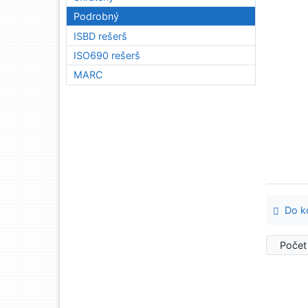
Podrobný
ISBD rešerš
ISO690 rešerš
MARC
Do ko
Počet