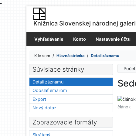
-
Prejsť na obsah
Prejsť na menu
Knižnica Slovenskej národnej galer
Prehlásenie o webovej prístupnosti
Vyhľadávanie
Konto
Nastavenie účtu
Kde som
Hlavná stránka
Detail záznamu
Súvisiace stránky
Počet
Sede
Detail záznamu
Odoslať emailom
Export
článok
Nový dotaz
Zobrazovacie formáty
Skrátený