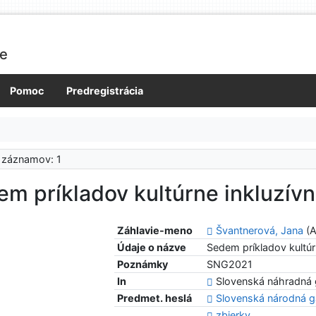
ie
Pomoc
Predregistrácia
 záznamov: 1
m príkladov kultúrne inkluzívn
Záhlavie-meno
Švantnerová, Jana
(A
Údaje o názve
Sedem príkladov kultúr
Poznámky
SNG2021
In
Slovenská náhradná g
Predmet. heslá
Slovenská národná ga
zbierky