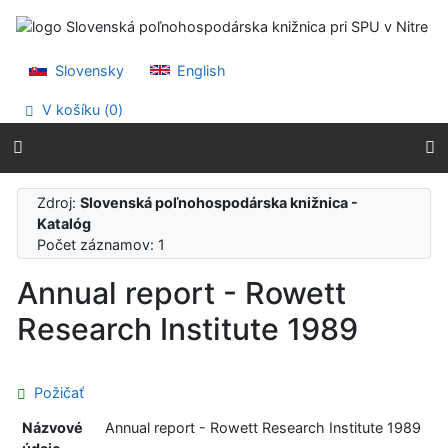
Prejsť na obsah
Prejsť na menu
Prehlásenie o webovej prístupnosti
Slovensky
English
V košíku (
0
)
Zdroj:
Slovenská poľnohospodárska knižnica -
Katalóg
Počet záznamov: 1
Annual report - Rowett
Research Institute 1989
Požičať
Názvové
Annual report - Rowett Research Institute 1989