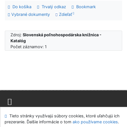
Do košíka
Trvalý odkaz
Bookmark
Vybrané dokumenty
Zdieľať
Zdroj:
Slovenská poľnohospodárska knižnica -
Katalóg
Počet záznamov: 1
Mapa stránok
Prístupnosť
Súkromie
Tieto stránky využívajú súbory cookies, ktoré uľahčujú ich
Modul OpenSearch
Napíšte nám
Nastavenie cookies
prezeranie. Ďalšie informácie o tom
ako používame cookies
.