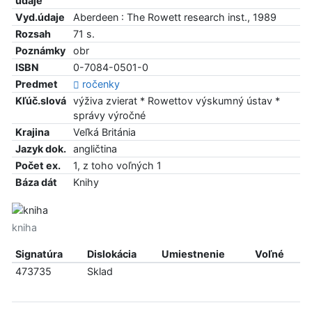
údaje
Vyd.údaje
Aberdeen : The Rowett research inst., 1989
Rozsah
71 s.
Poznámky
obr
ISBN
0-7084-0501-0
Predmet
ročenky
Kľúč.slová
výživa zvierat * Rowettov výskumný ústav *
správy výročné
Krajina
Veľká Británia
Jazyk dok.
angličtina
Počet ex.
1, z toho voľných 1
Báza dát
Knihy
kniha
Signatúra
Dislokácia
Umiestnenie
Voľné
473735
Sklad